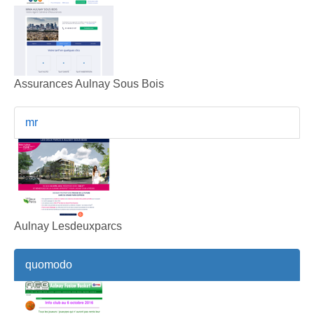
Assurances Aulnay Sous Bois
mr
Aulnay Lesdeuxparcs
quomodo