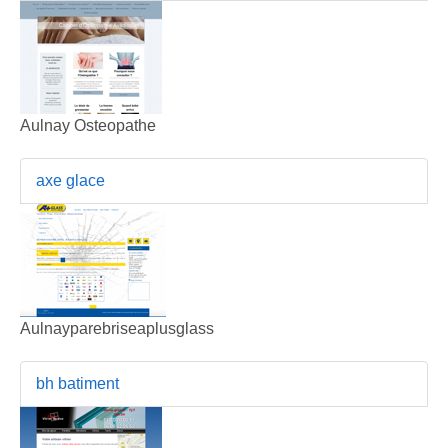
Aulnay Osteopathe
axe glace
Aulnayparebriseaplusglass
bh batiment