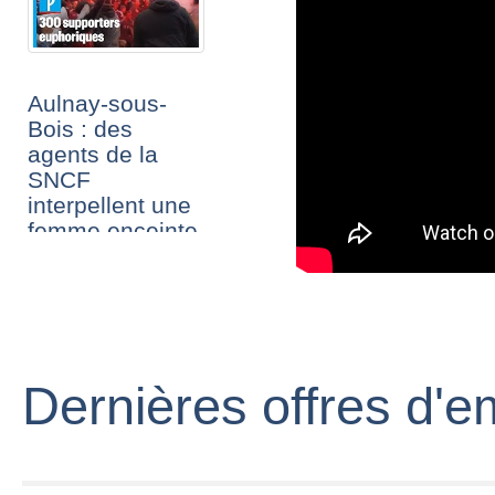
Aulnay-sous-
Bois : des
agents de la
SNCF
interpellent une
femme enceinte
Dernières offres d'e
L'interpellation
brutale d'une
femme en gare
d'Aulnay-sous-