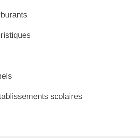
arburants
ristiques
nels
établissements scolaires