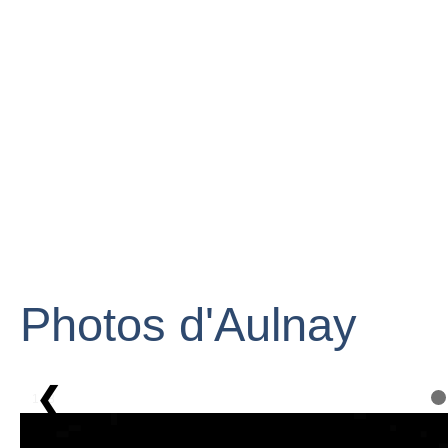
Photos d'Aulnay
❮
1 / 8