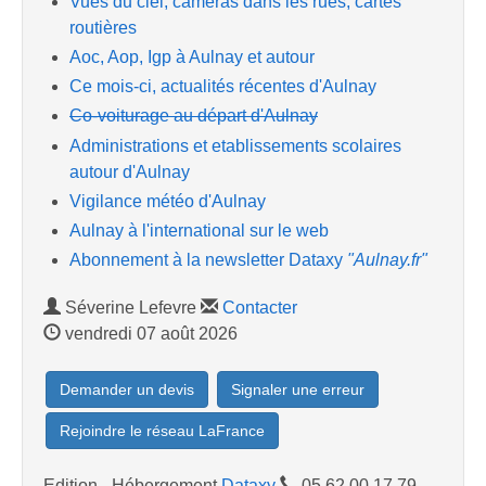
Vues du ciel, caméras dans les rues, cartes
routières
Aoc, Aop, Igp à Aulnay et autour
Ce mois-ci, actualités récentes d'Aulnay
Co-voiturage au départ d'Aulnay
Administrations et etablissements scolaires
autour d'Aulnay
Vigilance météo d'Aulnay
Aulnay à l'international sur le web
Abonnement à la newsletter Dataxy
"Aulnay.fr"
Séverine Lefevre
Contacter
vendredi 07 août 2026
Demander un devis
Signaler une erreur
Rejoindre le réseau LaFrance
Edition - Hébergement
Dataxy
05.62.00.17.79