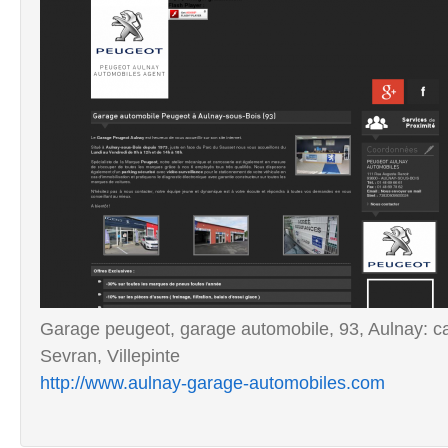
Garage peugeot, garage automobile, 93, Aulnay: ca
Sevran, Villepinte
http://www.aulnay-garage-automobiles.com