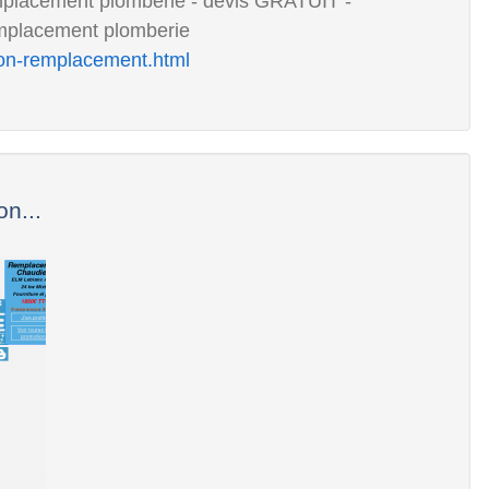
acement plomberie - devis GRATUIT -
emplacement plomberie
tion-remplacement.html
on...